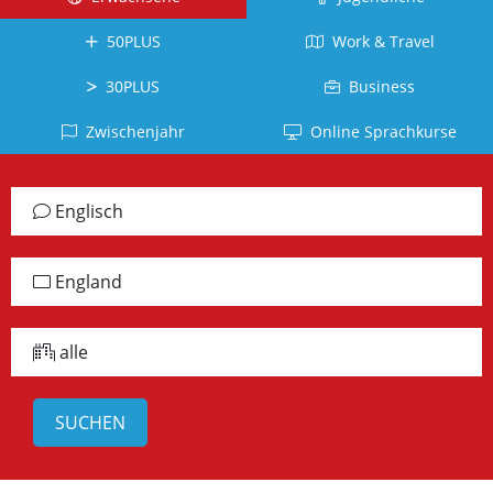
Kuba
Kanada
Tahiti
Brasilien
Ecuador
50PLUS
Work & Travel
Neuseeland
La
Deutsch
Réunion
Kolumbien
Südafrika
Deutschland
30PLUS
Business
Belgien
Dominikanische
Irland
Japanisch
Zwischenjahr
Online Sprachkurse
Republik
Arabisch
Schottland
Japan
Chile
Jordanien
Jamaika
Vietnamesisch
Englisch
Peru
Türkisch
alle
Vietnam
Panama
Länder
Türkei
Russisch
England
alle
Griechisch
Lettland
Länder
Griechenland
alle
Chinesisch
China
Taiwan
Koreanisch